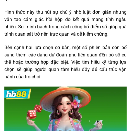
Hình thức này thu hút sự chú ý nhờ luật đơn giản nhưng
vẫn tạo cảm giác hồi hộp do kết quả mang tính ngẫu
nhiên. Sự minh bạch trong cách công bố điểm số giúp quá
trình quan sát trở nên trực quan và dễ kiểm chứng.
Bên cạnh hai lựa chọn cơ bản, một số phiên bản còn bổ
sung thêm các dạng dự đoán phụ liên quan đến bộ số cụ
thể hoặc trường hợp đặc biệt. Việc tìm hiểu kỹ từng lựa
chọn sẽ giúp người quan tâm hiểu đầy đủ cấu trúc vận
hành của trò chơi.