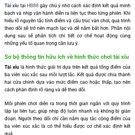
Tài xỉu
tại
HB88
gây chú ý nhờ cách xác định kết quả minh
bạch và nhịp vận hành diễn ra liên tục theo từng phiên. Khi
hiểu rõ nguyên tắc tính điểm và cấu trúc ván chơi, quá trình
theo dõi sẽ trở nên mạch lạc và dễ nắm bắt hơn. Phần nội
dung sau sẽ phân tích chi tiết cơ chế hoạt động cùng
những yếu tố quan trọng cần lưu ý.
Sơ bộ thông tin hữu ích về hình thức chơi tài xỉu
Tài xỉu
là hình thức giải trí dựa trên kết quả tổng điểm của
ba viên xúc xắc sau mỗi lượt lắc. Kết quả được chia thành
hai cửa chính dựa vào mức điểm cao hoặc thấp, tạo nên
cách phân định rõ ràng và dễ theo dõi.
Mỗi phiên chơi diễn ra trong thời gian ngắn với quy trình
lặp lại liên tục, giúp nhịp độ luôn nhanh và không bị gián
đoạn. Người theo dõi chỉ cần nắm quy tắc cộng điểm của
ba viên xúc xắc là có thể hiểu được cơ chế xác định kết
quả.