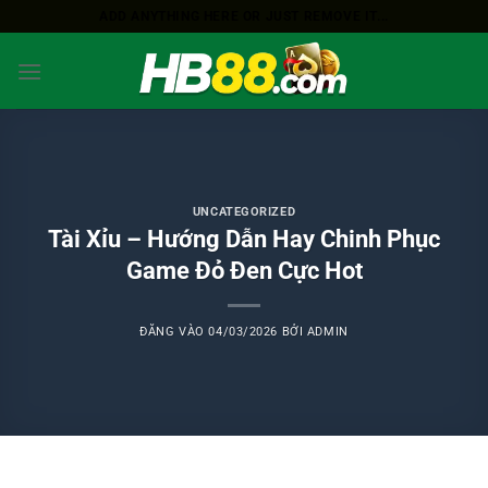
Bỏ
ADD ANYTHING HERE OR JUST REMOVE IT...
qua
nội
dung
UNCATEGORIZED
Tài Xỉu – Hướng Dẫn Hay Chinh Phục
Game Đỏ Đen Cực Hot
ĐĂNG VÀO
04/03/2026
BỞI
ADMIN