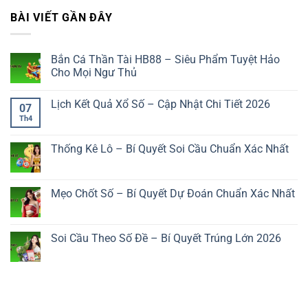
BÀI VIẾT GẦN ĐÂY
Bắn Cá Thần Tài HB88 – Siêu Phẩm Tuyệt Hảo
Cho Mọi Ngư Thủ
Lịch Kết Quả Xổ Số – Cập Nhật Chi Tiết 2026
07
Th4
Thống Kê Lô – Bí Quyết Soi Cầu Chuẩn Xác Nhất
Mẹo Chốt Số – Bí Quyết Dự Đoán Chuẩn Xác Nhất
Soi Cầu Theo Số Đề – Bí Quyết Trúng Lớn 2026