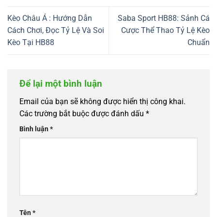
Kèo Châu Á : Hướng Dẫn
Saba Sport HB88: Sảnh Cá
Cách Chơi, Đọc Tỷ Lệ Và Soi
Cược Thể Thao Tỷ Lệ Kèo
Kèo Tại HB88
Chuẩn
Để lại một bình luận
Email của bạn sẽ không được hiển thị công khai.
Các trường bắt buộc được đánh dấu
*
Bình luận
*
Tên
*