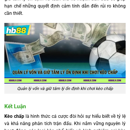
hạn chế những quyết định cảm tính dẫn đến rủi ro không
cần thiết.
Quản lý vốn và giữ tâm lý ổn định khi chơi kèo chấp
Kết Luận
Kèo chấp
là hình thức cá cược đòi hỏi sự hiểu biết về tỷ lệ
và khả năng phân tích trận đấu. Khi nắm vững nguyên lý