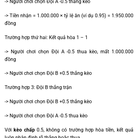
-> Người chơi chọn Đội A -0.5 thắng kèo
-> Tiền nhận = 1.000.000 × tỷ lệ ăn (ví dụ 0.95) = 1.950.000
đồng
Trường hợp thứ hai: Kết quả hòa 1 – 1
-> Người chơi chọn Đội A -0.5 thua kèo, mất 1.000.000
đồng
-> Người chơi chọn Đội B +0.5 thắng kèo
Trường hợp 3: Đội B thắng trận
-> Người chơi chọn Đội B +0.5 thắng kèo
-> Người chơi chọn Đội A -0.5 thua kèo
Với
kèo chấp
0.5, không có trường hợp hòa tiền, kết quả
luôn phân định rõ thắng hoặc thua.