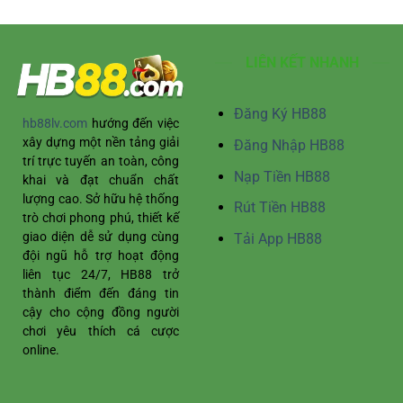
LIÊN KẾT NHANH
Đăng Ký HB88
hb88lv.com
hướng đến việc
xây dựng một nền tảng giải
Đăng Nhập HB88
trí trực tuyến an toàn, công
Nạp Tiền HB88
khai và đạt chuẩn chất
lượng cao. Sở hữu hệ thống
Rút Tiền HB88
trò chơi phong phú, thiết kế
giao diện dễ sử dụng cùng
Tải App HB88
đội ngũ hỗ trợ hoạt động
liên tục 24/7, HB88 trở
thành điểm đến đáng tin
cậy cho cộng đồng người
chơi yêu thích cá cược
online.