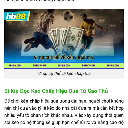
Ví dụ cụ thể về kèo chấp 0.5
Bí Kíp Đọc Kèo Chấp Hiệu Quả Từ Cao Thủ
Để chơi
kèo chấp
hiệu quả trong dài hạn, người chơi không
nên chỉ dựa vào tỷ lệ kèo do nhà cái đưa ra mà cần kết hợp
nhiều yếu tố phân tích khác nhau. Việc xây dựng thói quen
soi kèo có hệ thống sẽ giúp hạn chế rủi ro và nâng cao độ